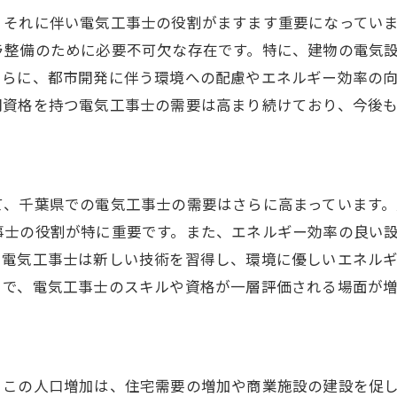
設備安全基準の強化と電気工事士
、それに伴い電気工事士の役割がますます重要になってい
省エネ技術の普及と専門技術の必要性
ラ整備のために必要不可欠な存在です。特に、建物の電気
持続可能な都市開発への貢献
さらに、都市開発に伴う環境への配慮やエネルギー効率の
地域社会における電気工事士の役割
門資格を持つ電気工事士の需要は高まり続けており、今後
再生可能エネルギーが電気工事士の必要性を加速
太陽光発電システム設置と需要
風力発電導入の進展と課題
て、千葉県での電気工事士の需要はさらに高まっています
地域密着型のエネルギー解決策
事士の役割が特に重要です。また、エネルギー効率の良い
、電気工事士は新しい技術を習得し、環境に優しいエネル
再生可能エネルギーと電力インフラ
とで、電気工事士のスキルや資格が一層評価される場面が増
エネルギー政策と電気工事士の未来
環境問題への対応と専門スキル
新築住宅ラッシュで電気工事士のスキルが求められる理
住宅市場の拡大と電気工事士の役割
。この人口増加は、住宅需要の増加や商業施設の建設を促