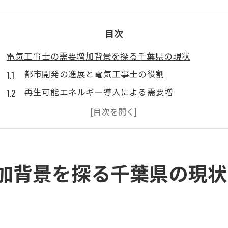
目次
電気工事士の需要増加背景を探る千葉県の現状
都市開発の進展と電気工事士の役割
再生可能エネルギー導入による需要増
千葉県の人口増加がもたらす影響
インフラ老朽化と更新の必要性
商業施設の増加が生む新たな需要
地域特性と電気工事士の必要性
加背景を探る千葉県の現状
電気工事士のスキルで千葉県の都市開発を支える
新技術導入に伴うスキルの進化
都市計画と電気工事士の関係