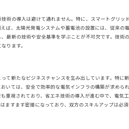
電気工事士として千葉県で成功するための戦略
新技術の導入は避けて通れません。特に、スマートグリッ
ネットワーク構築と地域連携
例えば、太陽光発電システムや蓄電池の設置には、従来の
最新技術の習得と活用方法
し、最新の技術や安全基準を学ぶことが不可欠です。技術
顧客満足度を高めるサービス戦略
になります。
市場動向の理解とビジネス展開
効果的なマーケティング手法
持続可能なビジネスモデルの構築
とって新たなビジネスチャンスを生み出しています。特に
においては、安全で効率的な電気インフラの構築が求めら
慮も重視されており、省エネ技術の導入が進む中で、電気
係はますます密接になっており、双方のスキルアップは必須