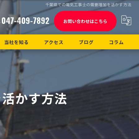
千葉県での電気工事士の需要増加を活かす方法
047-409-7892
お問い合わせはこちら
当社を知る
アクセス
ブログ
コラム
経験者
漫画特集
未経験者
を活かす方法
正社員
中途
転職