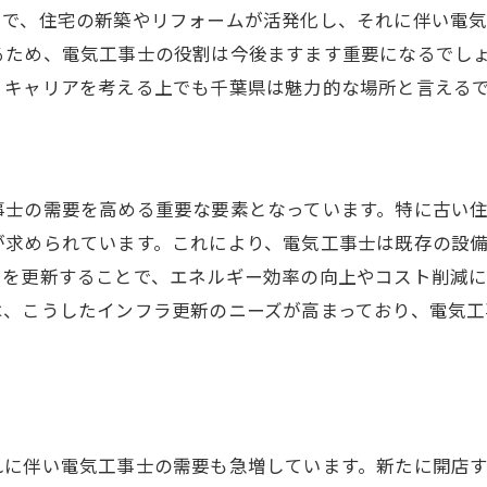
とで、住宅の新築やリフォームが活発化し、それに伴い電
安全性と快適性を確保する技術
るため、電気工事士の役割は今後ますます重要になるでし
建設工期短縮と効率的な施工
、キャリアを考える上でも千葉県は魅力的な場所と言える
スマートホーム技術の導入
災害対策と電気設備の重要性
顧客ニーズに応える専門性
事士の需要を高める重要な要素となっています。特に古い
電気工事士が千葉県のインフラ整備に果たす役割
が求められています。これにより、電気工事士は既存の設
公共インフラの電気設備更新
ラを更新することで、エネルギー効率の向上やコスト削減
交通システムと電気工事士の関係
は、こうしたインフラ更新のニーズが高まっており、電気
地域社会の安全を支える技術
ライフライン整備の現状と未来
地域開発と電気工事士の連携
防災インフラの電気設備強化
れに伴い電気工事士の需要も急増しています。新たに開店
千葉県での電気工事士のキャリアパスを探る