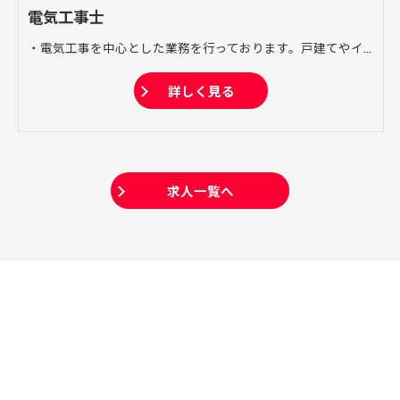
電気工事士
・電気工事を中心とした業務を行っております。戸建てやイベント会場など幅広く対応しており、電気工事に関する技術をサポートいたします。 ・電気設計 店舗や工場などの電気工事の設計施工を行います。 ・施工 様々な建物の電気工事を施工いたします。戸建てから工場まで幅広く対応いたします。 ・管理、点検 一度施工した工事を不具合や漏電などから守るメンテナンスを行います。
詳しく見る
求人一覧へ