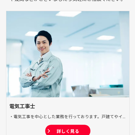
電気工事士
・電気工事を中心とした業務を行っております。戸建てやイベント会場など幅広く対応しており、電気工事に関する技術をサポートいたします。 ・電気設計 店舗や工場などの電気工事の設計施工を行います。 ・施工 様々な建物の電気工事を施工いたします。戸建てから工場まで幅広く対応いたします。 ・管理、点検 一度施工した工事を不具合や漏電などから守るメンテナンスを行います。
詳しく見る