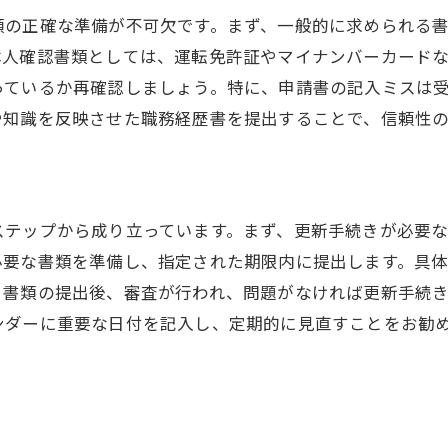
更新に役立つアプリケーションとツールの紹介
類の正確な準備が不可欠です。まず、一般的に求められる
資格更新に必要な情報を収集する方法
本人確認書類としては、運転免許証やマイナンバーカード
警告通知を管理するためのシステム構築
っているか再確認しましょう。特に、申請書の記入ミスは
更新忘れを防ぐためのリマインダー設定方法
や知識を反映させた職務経歴書を提出することで、信頼性
格失効を防ぐために知っておくべき電気工事士の更新情報
資格失効のリスクを回避するための基礎知識
資格更新情報の収集と最新情報の把握
ステップから成り立っています。まず、更新手続きが必要
更新に関する最新の法令とガイドライン
必要な書類を準備し、指定された期限内に提出します。具
。書類の提出後、審査が行われ、問題がなければ更新手続
資格失効がもたらす影響とその対策
ンダーに重要な日付を記入し、定期的に見直すことをお勧
資格更新における必要な手続きを理解する
失効を防ぐための予防策と日常的なチェック
気工事士の資格更新手続きで注意すべきポイントとは
手続き中に避けるべき一般的なミス