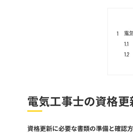
電
電気工事士の資格更
電
資格更新に必要な書類の準備と確認