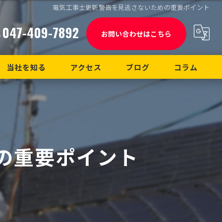
電気工事士更新警告を見逃さないための重要ポイント
047-409-7892
お問い合わせはこちら
当社を知る
アクセス
ブログ
コラム
経験者
漫画特集
未経験者
の重要ポイント
正社員
中途
転職