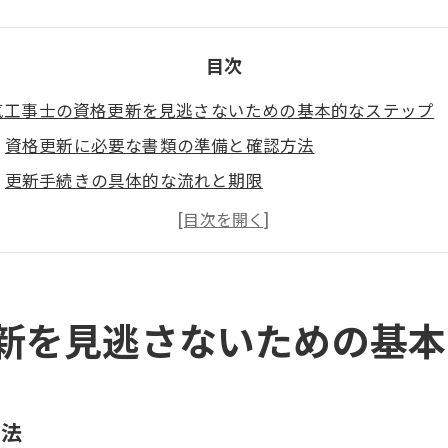
目次
気工事士の資格更新を見逃さないための基本的なステップ
資格更新に必要な書類の準備と確認方法
更新手続きの具体的な流れと期限
資格更新通知の受け取りと確認方法
資格更新の際に注意すべき法規制の変更
更新手続きを迅速に完了させるためのポイント
万が一の時のための資格更新サポート制度
新を見逃さないための基本
気工事士更新警告に備えるための効率的な方法
更新警告を見逃さないための通知システムの活用
効率的な資格更新スケジュールの立て方
方法