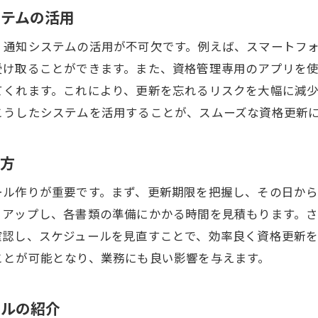
ステムの活用
気工事士としての信頼性を維持するために更新が欠かせな
、通知システムの活用が不可欠です。例えば、スマートフ
資格更新が信頼性に与える直接的な影響
受け取ることができます。また、資格管理専用のアプリを
業界内での信頼性を高めるための資格更新
てくれます。これにより、更新を忘れるリスクを大幅に減
更新を通じて築く業界内の信頼関係
こうしたシステムを活用することが、スムーズな資格更新
資格更新が顧客信頼に繋がる理由
信頼性維持に必要な資格更新の重要ポイント
て方
更新が電気工事士の社会的信用に与える影響
ール作りが重要です。まず、更新期限を把握し、その日か
トアップし、各書類の準備にかかる時間を見積もります。
確認し、スケジュールを見直すことで、効率良く資格更新を
ことが可能となり、業務にも良い影響を与えます。
ールの紹介