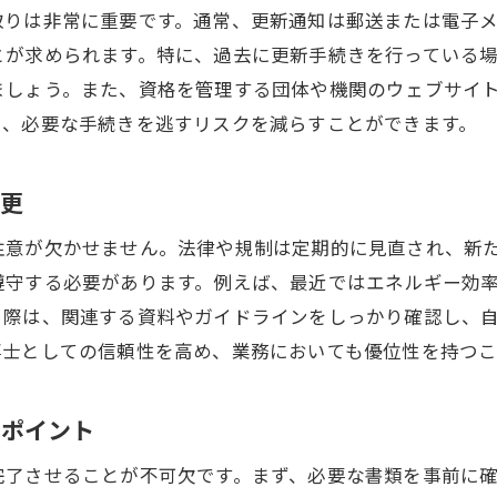
取りは非常に重要です。通常、更新通知は郵送または電子
更新手続きに必要な費用とその準備
とが求められます。特に、過去に更新手続きを行っている
オンライン手続きの利点と活用法
ましょう。また、資格を管理する団体や機関のウェブサイ
更新手続き中のトラブルシューティング
り、必要な手続きを逃すリスクを減らすことができます。
手続き完了を確実にするためのステップ
資格更新手続きにおけるよくある質問
変更
気工事士の更新時期を確実に把握するためのチェックリス
注意が欠かせません。法律や規制は定期的に見直され、新
更新時期を見逃さないためのチェックリスト作成
遵守する必要があります。例えば、最近ではエネルギー効
チェックリストを活用した管理方法
う際は、関連する資料やガイドラインをしっかり確認し、
更新時期の確認とスケジュール設定
事士としての信頼性を高め、業務においても優位性を持つ
チェックリストで確認すべき重要項目
更新時期を記録するための便利なツール
のポイント
資格更新チェックリストの定期的な見直し
完了させることが不可欠です。まず、必要な書類を事前に
気工事士としてのキャリアを守るための更新手続きの重要