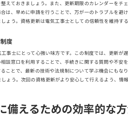
を整えておきましょう。また、更新期限のカレンダーをチ
キャリアの継続に必要な資格更新のメリット
場合は、早めに申請を行うことで、万が一のトラブルを避
資格更新がもたらすキャリアへの影響
ましょう。資格更新は電気工事士としての信頼性を維持す
更新を通じて得られる専門知識の向上
資格更新が職場での信頼性に与える影響
ト制度
キャリア形成における資格更新の位置づけ
気工事士にとって心強い味方です。この制度では、更新が
資格更新を通じた自己成長のチャンス
の相談窓口を利用することで、手続きに関する質問や不安
新技術を取り入れるために必要な電気工事士の資格更新
することで、最新の技術や法規制について学ぶ機会にもな
資格更新が最新技術習得に与える影響
ましょう。次回の資格更新がより安心して行えるよう、情
テクノロジーの進化と資格更新の関連性
資格更新で学ぶ最新技術のトレンド
に備えるための効率的な方
技術革新を取り入れるための更新方法
更新時に習得すべき新技能の紹介
資格更新を通じた技術力の向上