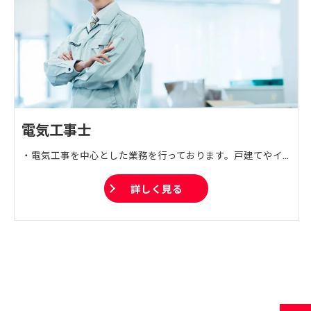
電気工事士
・電気工事を中心とした業務を行っております。戸建てやイベント会場など幅広く対応しており、電気工事に関する技術をサポートいたします。 ・電気設計 店舗や工場などの電気工事の設計施工を行います。 ・施工 様々な建物の電気工事を施工いたします。戸建てから工場まで幅広く対応いたします。 ・管理、点検 一度施工した工事を不具合や漏電などから守るメンテナンスを行います。
詳しく見る