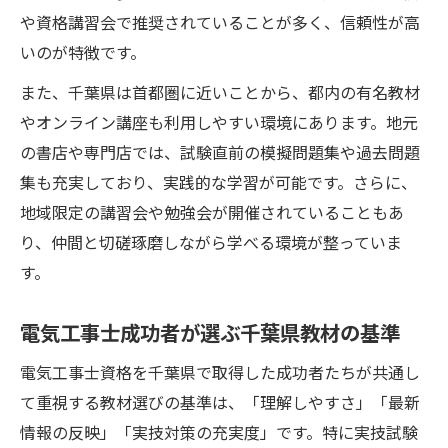
基準
や資格講習会で推奨されていることが多く、信頼性が高
いのが特徴です。
効率重視なら電気工事士教材の選び方にも工夫
を
また、千葉県は首都圏に近いことから、都内の有名教材
電気工事士教材選びで効率化する千葉県の
やオンライン講座も利用しやすい環境にあります。地元
工夫
の書店や専門店では、試験直前の模擬問題集や過去問題
短期間合格へ導く電気工事士教材の選択方
集も充実しており、実践的な学習が可能です。さらに、
法
地域限定の講習会や勉強会が開催されていることもあ
り、仲間と切磋琢磨しながら学べる環境が整っていま
学習効率アップのための電気工事士教材比
す。
較術
千葉県で効率的に学ぶ電気工事士おすすめ
電気工事士成功者が選ぶ千葉県教材の基準
教材
電気工事士資格を千葉県で取得した成功者たちが共通し
コスト重視で選ぶ電気工事士教材の賢い活
て重視する教材選びの基準は、「理解しやすさ」「最新
用法
情報の反映」「実技対策の充実度」です。特に実技試験
電気工事士合格を目指す千葉県の学び方ガイド