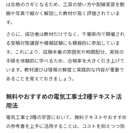
は合格のカギとなるため、工具の使い方や配線実習を動
電気工事士合格のための千葉県学習リソー
画や写真で細かく解説した教材が高く評価されていま
ス活用術
す。
千葉県で選ぶ電気工事士教材と合格戦略の
さらに、成功者は教材だけでなく、千葉県内で開催され
立て方
る受験対策講習や模擬試験にも積極的に参加していま
電気工事士合格へ導く千葉県のサポートサ
す。これにより、試験本番の雰囲気や時間配分、実技の
ービス
手順を体験的に学べるため、合格率を大きく引き上げて
千葉県で役立つ電気工事士教材の活用と勉
います。教材選びは情報の鮮度と実践的な内容が重要で
強法
あることを覚えておきましょう。
合格率を上げる千葉県の電気工事士学習サ
ポート
無料やおすすめの電気工事士2種テキスト活
話題の参考書やアプリで学ぶ電気工事士試験対
用法
策
電気工事士2種の学習において、無料テキストやおすすめ
電気工事士2種アプリの活用で試験対策を強
の参考書を上手に活用することは、コストを抑えつつ効
化