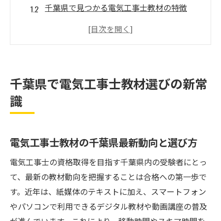
千葉県で見つかる電気工事士教材の特徴
電気工事士成功者が選ぶ千葉県教材の基準
無料やおすすめの電気工事士2種テキスト活
用法
電気工事士教材比較で押さえるべき千葉県
千葉県で電気工事士教材選びの新常
の視点
識
独学派が注目したい千葉県の電気工事士学習法
電気工事士2種は独学で取れる？千葉県の現
状
電気工事士教材の千葉県最新動向と選び方
独学学習者向け電気工事士教材のポイント
電気工事士の資格取得を目指す千葉県内の受験者にとっ
整理
て、最新の教材動向を把握することは合格への第一歩で
千葉県で独学を成功させるテキスト選びの
す。近年は、紙媒体のテキストに加え、スマートフォン
コツ
やパソコンで利用できるデジタル教材や動画講座の普及
電気工事士2種の独学おすすめテキスト徹底