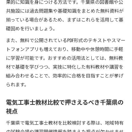
果的に知識を身につける方法です。千葉県の図書館や公
千葉県で話題の電気工事士参考書活用法ま
共施設には過去問題集や基礎知識をまとめた無料資料が
とめ
揃っている場合があるため、まずはこれらを活用して基
電気工事士2種おすすめアプリと参考書の選
礎固めを行いましょう。
び方
また、無料で公開されているPDF形式のテキストやスマー
試験合格に役立つ電気工事士教材の最新ト
トフォンアプリも増えており、移動中や休憩時間に手軽
レンド
に学習が可能です。おすすめの活用法としては、無料教
電気工事士2種テキストPDFの使い方と注意
材で基礎を学びつつ、実技に特化した有料教材や講習を
点
組み合わせることで、効率的に合格を目指すことが挙げ
られます。
電気工事士教材比較で押さえるべき千葉県の
視点
千葉県で電気工事士教材を比較検討する際は、地域特有
の試験会場や講習開催情報を踏まえた視点が欠かせませ