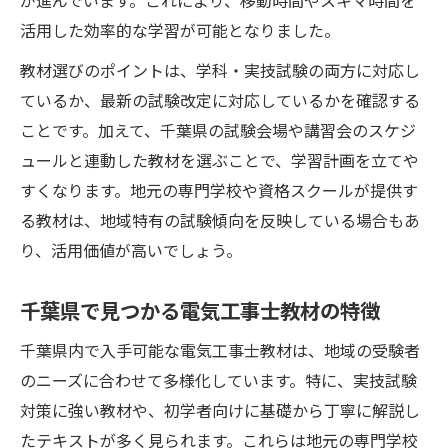
が進んでいます。これにより、移動時間やスキマ時間を
解説
活用した効率的な学習が可能となりました。
独学に強い電気工事士教材と千葉県の学習
教材選びのポイントは、学科・実技試験の両方に対応し
サポート
ているか、最新の試験改定に対応しているかを確認する
初心者にもやさしい電気工事士2種テキスト活用
ことです。加えて、千葉県の試験会場や講習会のスケジ
術
ュールと連動した教材を選ぶことで、学習計画を立てや
初心者に適した電気工事士2種テキストの選
すくなります。地元の専門学校や資格スクールが提供す
び方
る教材は、地域特有の試験傾向を反映している場合もあ
千葉県で手に入る初心者向け電気工事士教
り、活用価値が高いでしょう。
材の特長
千葉県で見つかる電気工事士教材の特徴
図解や解説が充実した電気工事士2種テキス
ト活用法
千葉県内で入手可能な電気工事士教材は、地域の受験者
電気工事士初心者におすすめのテキスト比
のニーズに合わせて多様化しています。特に、実技試験
較ポイント
対策に強い教材や、初学者向けに基礎から丁寧に解説し
千葉県で人気の電気工事士2種参考書の選定
たテキストが多く見られます。これらは地元の専門学校