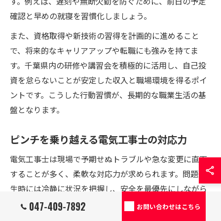
す。例えば、遅刻や無断欠勤を防ぐために、前日の予定
確認と早めの就寝を習慣化しましょう。
また、資格取得や新技術の習得を計画的に進めること
で、将来的なキャリアアップや転職にも強みを持てま
す。千葉県内の研修や講習会を積極的に活用し、自己投
資を怠らないことが安定した収入と職場環境を得るポイ
ントです。こうした行動習慣が、長期的な職業生活の基
盤となります。
ピンチを乗り越える電気工事士の対応力
電気工事士は現場で予期せぬトラブルや急な変更に直面
することが多く、柔軟な対応力が求められます。問題発
生時には冷静に状況を把握し、安全を最優先にしながら
迅速に対処することが大切です。例えば、機器の故障や
047-409-7892
お問い合わせはこちら
材料不足が起きた場合でも、代替手段を検討しつつ関係