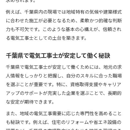
求められます。
電気工事士資格取得のための効果的な学習
法
例えば、千葉県内の現場では地域特有の気候や建築様式
見習いから成長する電気工事士の実践的ス
に合わせた施工が必要となるため、柔軟かつ的確な判断
テップ
力も不可欠です。このような基本の心構えが、信頼され
る電気工事士としての土台を築きます。
未経験者が電気工事士で安定を得るための
工夫
千葉県で電気工事士が安定して働く秘訣
電気工事士として初めての現場経験を活か
す方法
千葉県で電気工事士が安定して働くためには、地元の求
人情報をしっかりと把握し、自分のスキルに合った職場
キャリアアップを目指す電気工事士の実践指針
を選ぶことが重要です。特に、資格取得支援やキャリア
電気工事士がキャリアアップを叶える具体
アップのサポートが充実した企業を選ぶことで、長期的
策
な安定が期待できます。
技術と経験を積む電気工事士の自己成長法
また、地域の電気工事需要に応じた専門性を高めること
資格取得がキャリアアップに与える影響
も秘訣です。例えば、住宅のリフォームや省エネ設備の
電気工事士として役職昇進を目指すポイン