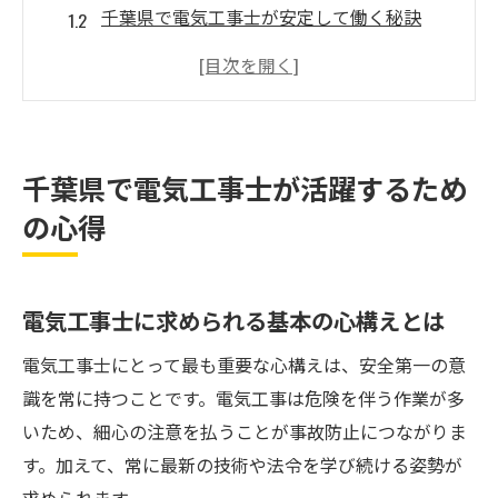
千葉県で電気工事士が安定して働く秘訣
電気工事士として地域貢献を実感する方法
現場経験を活かす電気工事士の成長戦略
電気工事士が仕事で大切にすべき価値観
電気工事士として成長を掴む転職の決め手
千葉県で電気工事士が活躍するため
電気工事士が転職で重視すべきポイント
の心得
千葉県内でキャリアアップする転職戦略
電気工事士の経験を活かす職場選びのコツ
電気工事士に求められる基本の心構えとは
年収アップを目指す電気工事士の転職術
電気工事士が転職で得る成長とやりがい
電気工事士にとって最も重要な心構えは、安全第一の意
未経験から始める電気工事士の安定した道
識を常に持つことです。電気工事は危険を伴う作業が多
いため、細心の注意を払うことが事故防止につながりま
未経験でも安心して始められる電気工事士
す。加えて、常に最新の技術や法令を学び続ける姿勢が
の道