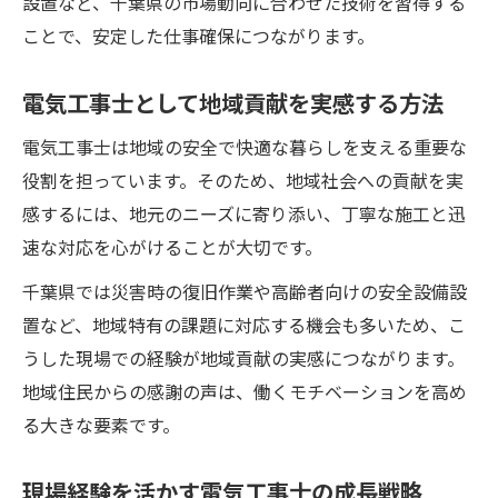
設置など、千葉県の市場動向に合わせた技術を習得する
ト
ことで、安定した仕事確保につながります。
キャリアパスを描く電気工事士の戦略的思
考
電気工事士として地域貢献を実感する方法
電気工事士のやりがいと千葉県での可能性
電気工事士は地域の安全で快適な暮らしを支える重要な
電気工事士として感じる仕事のやりがいと
役割を担っています。そのため、地域社会への貢献を実
は
感するには、地元のニーズに寄り添い、丁寧な施工と迅
千葉県で電気工事士が広げる活躍の場
速な対応を心がけることが大切です。
電気工事士が知っておきたい地域の魅力
千葉県では災害時の復旧作業や高齢者向けの安全設備設
社会貢献を実感できる電気工事士の働き方
置など、地域特有の課題に対応する機会も多いため、こ
電気工事士の可能性を広げる挑戦と工夫
うした現場での経験が地域貢献の実感につながります。
長く働くための電気工事士の大切な心構え
地域住民からの感謝の声は、働くモチベーションを高め
長期的に活躍できる電気工事士の考え方
る大きな要素です。
電気工事士が健康を守るための日々の工夫
現場経験を活かす電気工事士の成長戦略
安定して働くための電気工事士の行動習慣