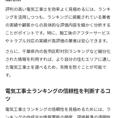
電気工事士の年収相場と将来展望を解説
評判の高い電気工事士を効率よく見極めるには、ランキ
資格取得後の電気工事士のキャリアパスと
ングを活用しつつも、ランキングに掲載されている業者
は
の実績や顧客からの具体的な評価内容を細かく分析する
実務経験が活きる電気工事士の現場事情
ことがポイントです。特に、施工後のアフターサービス
電気工事士の実務経験が現場で活きる理由
やトラブル対応の実績が高評価の業者は安心できます。
現場で求められる電気工事士のスキルと知
さらに、千葉県内の各市区町村別ランキングなど細分化
識
された情報を利用すれば、より自分の住むエリアに適し
電気工事士の現場で身につく応用力とは
た電気工事士を選べるため、失敗を防ぐことが可能で
実務経験がキャリアアップに不可欠な理由
す。
電気工事士の現場でよくある課題と対処法
電気工事士ランキングの信頼性を判断するコ
ツ
電気工事士ランキングの信頼性を見極めるためには、ラ
ンキングの作成元や情報更新の頻度、評価基準の透明性