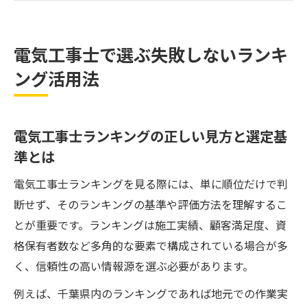
電気工事士の比較で失敗しないための注意
点とは
電気工事士で選ぶ失敗しないランキ
評判の高い電気工事士を見極めるランキン
ング活用法
グ活用術
電気工事士ランキングの信頼性を判断する
コツ
電気工事士ランキングの正しい見方と選定基
信頼できる電気工事士を見極めるポイント
準とは
電気工事士に求められる信頼性と実績の見
電気工事士ランキングを見る際には、単に順位だけで判
方
断せず、そのランキングの基準や評価方法を理解するこ
口コミや評判から電気工事士を判断する方
とが重要です。ランキングは施工実績、顧客満足度、資
法
格保有者数など多角的な要素で構成されている場合が多
千葉県の電気工事士で注意したい比較ポイ
く、信頼性の高い情報源を選ぶ必要があります。
ント
例えば、千葉県内のランキングであれば地元での作業実
電気工事士の技術力をチェックする具体的