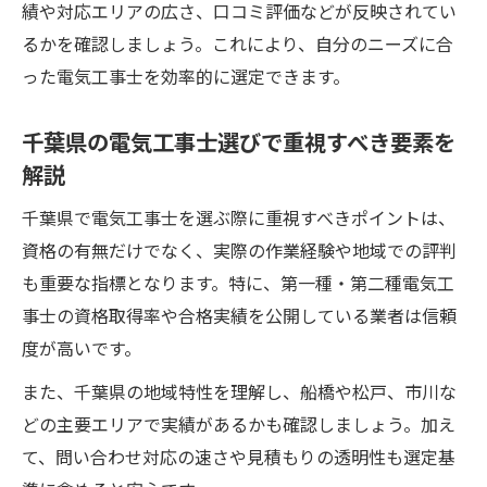
績や対応エリアの広さ、口コミ評価などが反映されてい
な基準
るかを確認しましょう。これにより、自分のニーズに合
電気工事士選びで後悔しないための確認事
った電気工事士を効率的に選定できます。
項
合格率から考える電気工事士の学習戦略
千葉県の電気工事士選びで重視すべき要素を
電気工事士の合格率を活かした勉強法の工
解説
夫
千葉県で電気工事士を選ぶ際に重視すべきポイントは、
高校生の電気工事士合格率データの活用法
資格の有無だけでなく、実際の作業経験や地域での評判
第二種電気工事士合格のための効率的な対
も重要な指標となります。特に、第一種・第二種電気工
策
事士の資格取得率や合格実績を公開している業者は信頼
電気工事士の受験ポイントと合格率アップ
度が高いです。
術
また、千葉県の地域特性を理解し、船橋や松戸、市川な
学習計画に合格率情報を組み込むメリット
どの主要エリアで実績があるかも確認しましょう。加え
独学で電気工事士を目指すあなたに伝えたいこ
て、問い合わせ対応の速さや見積もりの透明性も選定基
と