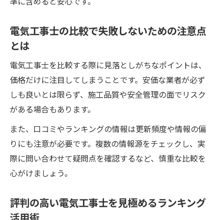
準に含めると安心です。
独学で電気工事士合格を目指すコツと心得
電気工事士の比較で失敗しないための注意点
電気工事士の勉強時間と参考書選びのポイ
とは
ント
独学者におすすめの電気工事士対策法
電気工事士を比較する際に見落としがちなポイントは、
電気工事士の技能試験対策を独学で進める
価格だけに注目してしまうことです。安価な業者が必ず
方法
しも良いとは限らず、施工品質や安全管理の面でリスク
がある場合もあります。
独学で挫折しないための電気工事士学習術
年収やキャリアに響く電気工事士資格の強み
また、口コミやランキングの情報は更新頻度や情報の偏
電気工事士資格取得が年収アップに繋がる
りにも注意が必要です。複数の情報源をチェックし、実
理由
際に問い合わせて疑問点を確認するなど、慎重な比較を
心がけましょう。
キャリア形成に役立つ電気工事士の各種資
格
評判の高い電気工事士を見極めるランキング
電気工事士の資格が転職市場で有利な理由
活用術