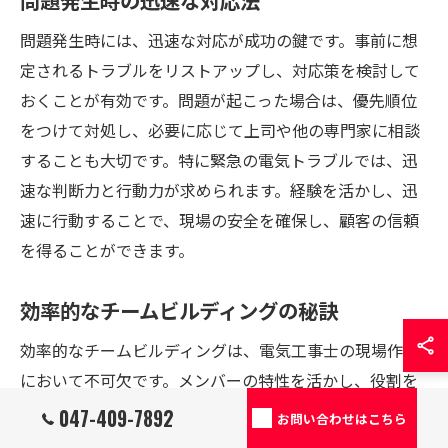
問題発生時の迅速な対応法
問題発生時には、迅速な対応が成功の鍵です。事前に想
定されるトラブルをリストアップし、対応策を検討して
おくことが有効です。問題が起こった場合は、優先順位
をつけて対処し、必要に応じて上司や他の専門家に相談
することも大切です。特に緊急の電気トラブルでは、迅
速な判断力と行動力が求められます。経験を活かし、迅
速に行動することで、現場の安全を確保し、顧客の信頼
を得ることができます。
効率的なチームビルディングの秘訣
効率的なチームビルディングは、電気工事士の現場作業
において不可欠です。メンバーの特性を活かし、役割を
明確にすることで、作業効率が向上します。また、コミ
047-409-7892
お問い合わせはこちら
ュニケーションを重視したスケジュール管理により、問