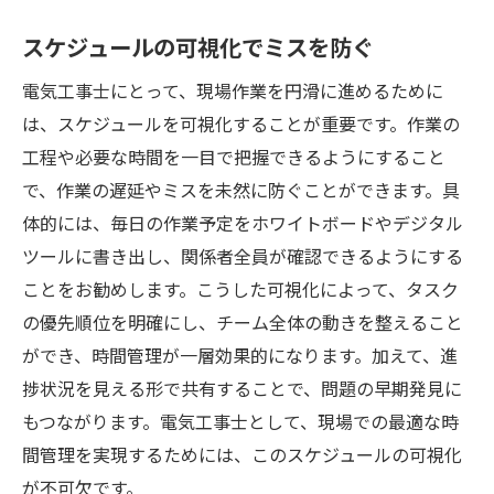
作業計画と実施の緻密なバランス
スケジュールの可視化でミスを防ぐ
コミュニケーションを重視したスケジュー
ル
電気工事士にとって、現場作業を円滑に進めるために
無駄を省いた作業プロセスの構築
は、スケジュールを可視化することが重要です。作業の
工程や必要な時間を一目で把握できるようにすること
問題発生時の迅速な対応法
で、作業の遅延やミスを未然に防ぐことができます。具
効率的なチームビルディングの秘訣
体的には、毎日の作業予定をホワイトボードやデジタル
チームワークを高める電気工事士の時間管理術
ツールに書き出し、関係者全員が確認できるようにする
チーム全体の時間感覚を共有
ことをお勧めします。こうした可視化によって、タスク
役割分担によるスムーズな作業進行
の優先順位を明確にし、チーム全体の動きを整えること
メンバー間の効果的な情報共有
ができ、時間管理が一層効果的になります。加えて、進
チームの生産性を高める会議の進め方
捗状況を見える形で共有することで、問題の早期発見に
アフターフォローによる学習サイクル
もつながります。電気工事士として、現場での最適な時
間管理を実現するためには、このスケジュールの可視化
チーム目標と時間管理のリンク
が不可欠です。