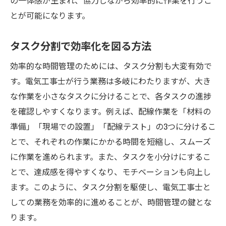
の一体感が生まれ、協力しながら効率的に作業を行うこ
小さな改善で生産性をアップする
とが可能になります。
効率的な問題解決のプロセス
タスク分割で効率化を図る方法
自己成長を助ける時間管理法
電気工事士が生産性を最大化するための時間管
効率的な時間管理のためには、タスク分割も大変有効で
理法
す。電気工事士が行う業務は多岐にわたりますが、大き
最適な作業環境の整備
な作業を小さなタスクに分けることで、各タスクの進捗
を確認しやすくなります。例えば、配線作業を「材料の
長期的な視点でのスケジュール管理
準備」「現場での設置」「配線テスト」の3つに分けるこ
業務の見直しと改善提案
とで、それぞれの作業にかかる時間を短縮し、スムーズ
生産性指標を用いた時間評価
に作業を進められます。また、タスクを小分けにするこ
柔軟性を持たせた時間配分術
とで、達成感を得やすくなり、モチベーションも向上し
継続的な時間管理の見直しと改善
ます。このように、タスク分割を駆使し、電気工事士と
電気工事士必見！時間管理で現場作業を円滑に
しての業務を効率的に進めることが、時間管理の鍵とな
現場リーダーとしての時間管理
ります。