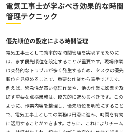
電気工事士が学ぶべき効果的な時間
現場の状況に応じた柔軟な対応力
管理テクニック
現場での効率アップ！電気工事士の時間管理の
重要性
現場での時間浪費を防ぐポイント
優先順位の設定による時間管理
効率的な作業フローの確立
電気工事士として効率的な時間管理を実現するために
チーム全体の時間管理の見直し
は、まず優先順位を設定することが重要です。現場作業
時間管理が安全性に与える影響
は突発的なトラブルが多く発生するため、タスクの優先
クライアントとのコミュニケーション
順位を見極めることで、重要な作業から着手できます。
例えば、緊急性が高い修理作業や、他の作業に影響を及
緊急事態に備えた時間配分
ぼす重要な点検業務は、優先的に進めるべきです。この
時間管理で差をつける電気工事士の実践術
ように、作業内容を整理し、優先順位を明確にすること
先輩から学ぶ時間管理のコツ
で、電気工事士としての業務は円滑に進み、時間を有効
現場での経験を活かした時間活用
に活用することができます。さらに、これによりチーム
時間管理の失敗を成功に変える方法