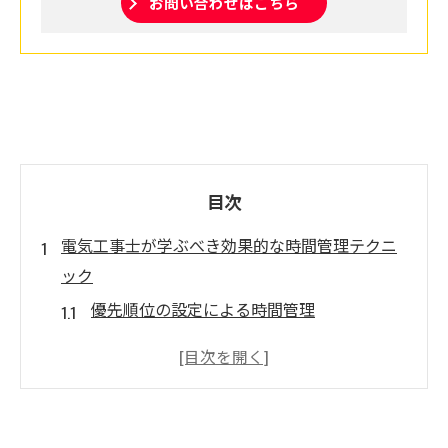
お問い合わせはこちら
目次
電気工事士が学ぶべき効果的な時間管理テクニ
ック
優先順位の設定による時間管理
タスク分割で効率化を図る方法
スケジュールの可視化でミスを防ぐ
時間管理ツールを活用した効率化
時間を有効に使うための習慣化