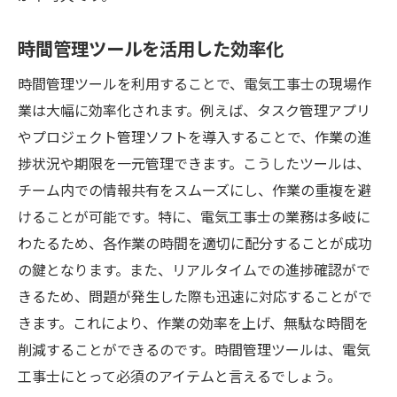
電気工事士が直面する時間的課題の解決策
予測不可能な事態への対応策
時間管理ツールを活用した効率化
時間がかかる作業の効率化
時間管理ツールを利用することで、電気工事士の現場作
ストレスを軽減するリラクゼーション法
業は大幅に効率化されます。例えば、タスク管理アプリ
長時間労働の弊害への対策
やプロジェクト管理ソフトを導入することで、作業の進
作業環境の改善による時間短縮
捗状況や期限を一元管理できます。こうしたツールは、
継続的なスキルアップのサポート
チーム内での情報共有をスムーズにし、作業の重複を避
電気工事士のためのツール活用による時間管理
けることが可能です。特に、電気工事士の業務は多岐に
の極意
わたるため、各作業の時間を適切に配分することが成功
最新技術で現場作業を効率化
の鍵となります。また、リアルタイムでの進捗確認がで
きるため、問題が発生した際も迅速に対応することがで
時間管理ソフトウェアの選び方
きます。これにより、作業の効率を上げ、無駄な時間を
スマートフォン活用による現場管理
削減することができるのです。時間管理ツールは、電気
クラウドツールで情報共有をスムーズに
工事士にとって必須のアイテムと言えるでしょう。
デジタル化がもたらす時間短縮効果